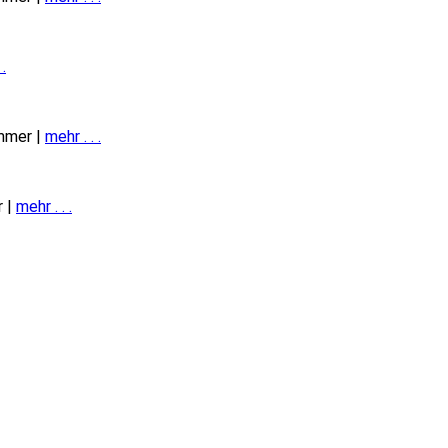
 .
immer |
mehr . . .
r |
mehr . . .