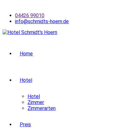
Skip
to
04426 99010
content
info@schmidts-hoern.de
Home
Hotel
Hotel
Zimmer
Zimmerarten
Preis