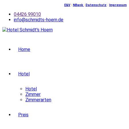
Skip
E&V
|
NBank
|
Datenschutz
|
Impressum
to
04426 99010
content
info@schmidts-hoern.de
Home
Hotel
Hotel
Zimmer
Zimmerarten
Preis